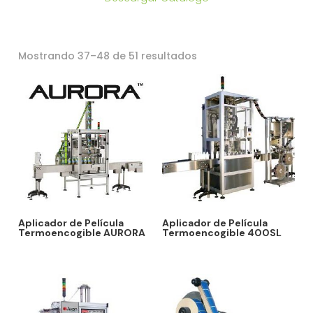
Ordenado
Mostrando 37–48 de 51 resultados
por
los
últimos
Aplicador de Película
Aplicador de Película
Termoencogible AURORA
Termoencogible 400SL