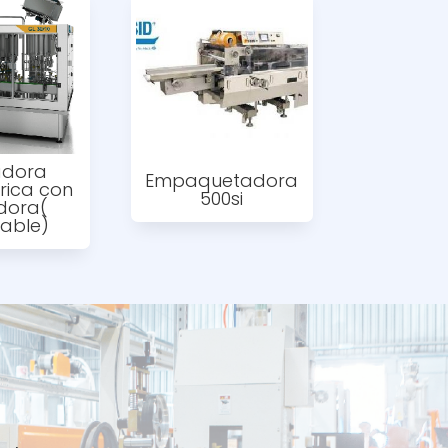
adora
Empaquetadora
rica con
500si
dora(
dable)