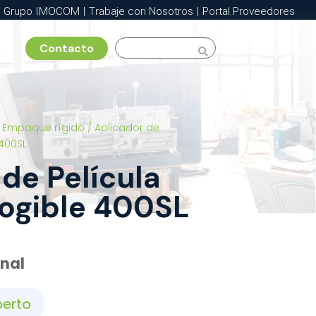
Grupo IMOCOM
|
Trabaje con Nosotros
|
Portal Proveedores
Contacto

/
Empaque rígido
/ Aplicador de
400SL
de Película
ogible 400SL
onal
perto