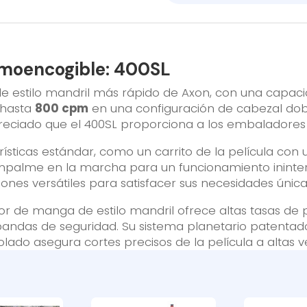
ermoencogible: 400SL
 de estilo mandril más rápido de Axon, con una capa
 hasta
800 cpm
en una configuración de cabezal dobl
preciado que el 400SL proporciona a los embaladores
sticas estándar, como un carrito de la película con
 empalme en la marcha para un funcionamiento ininte
ones versátiles para satisfacer sus necesidades única
dor de manga de estilo mandril ofrece altas tasas d
andas de seguridad. Su sistema planetario patentado
lado asegura cortes precisos de la película a altas v