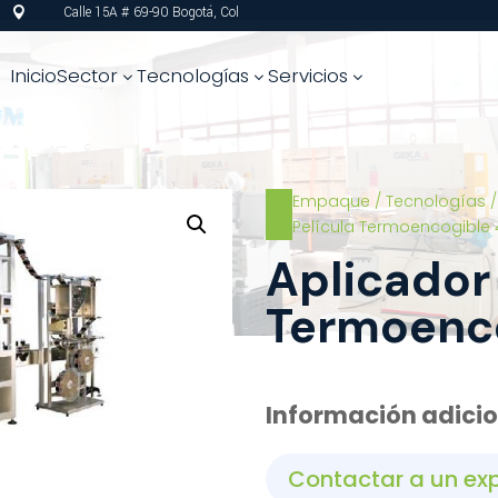
Calle 15A # 69-90 Bogotá, Col

Inicio
Sector
Tecnologías
Servicios
3
3
3
Empaque
/
Tecnologías
Película Termoencogible 
Aplicador 
Termoenc
Información adici
Contactar a un ex