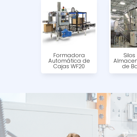
Formadora
Silo
Automática de
Almace
Cajas WF20
de Bo