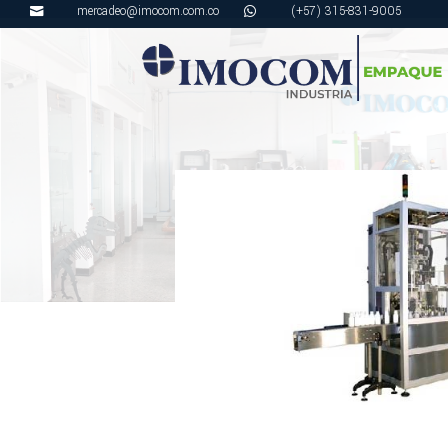
mercadeo@imocom.com.co
(+57) 315-831-9005

