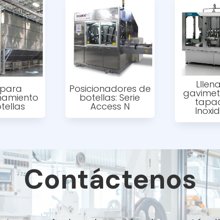
Lllen
s para
Posicionadores de
gavimet
namiento
botellas: Serie
tapa
tellas
Access N
Inoxi
Contáctenos