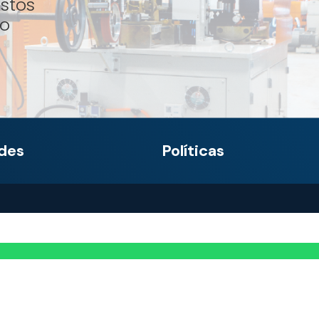
istos
to
des
Políticas
Política de tratamiento de
ellín
– (604) 301 1110
datos de IMOCOM
caramanga
– (607)
Condiciones suministro de
 0009
bienes y/o servicios
ranquilla
+57
Política del sistema de
4827654
gestión integrada
izales
– (606) 884