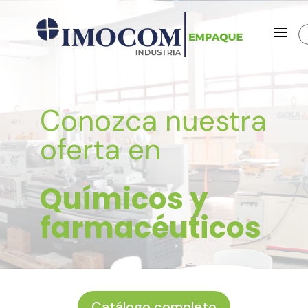
a
Conozca nuestra
oferta en
Químicos y
farmacéuticos
Catálogo completo