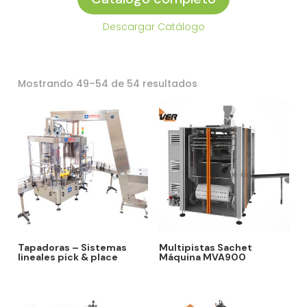
Descargar Catálogo
Ordenado
Mostrando 49–54 de 54 resultados
por
los
últimos
Tapadoras – Sistemas
Multipistas Sachet
lineales pick & place
Máquina MVA900