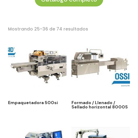
Ordenado
Mostrando 25–36 de 74 resultados
por
los
últimos
Empaquetadora 500si
Formado / Llenado /
Sellado horizontal 8000S